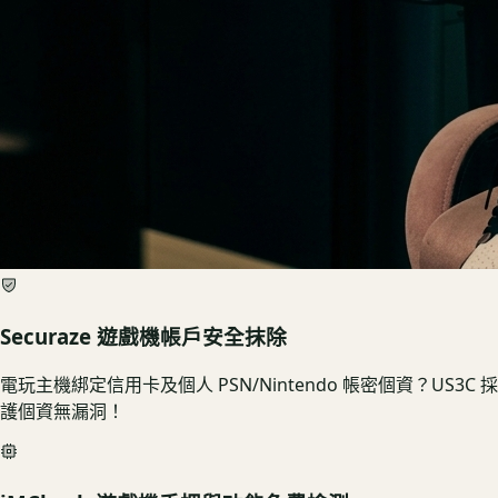
Securaze 遊戲機帳戶安全抹除
電玩主機綁定信用卡及個人 PSN/Nintendo 帳密個資？US3
護個資無漏洞！