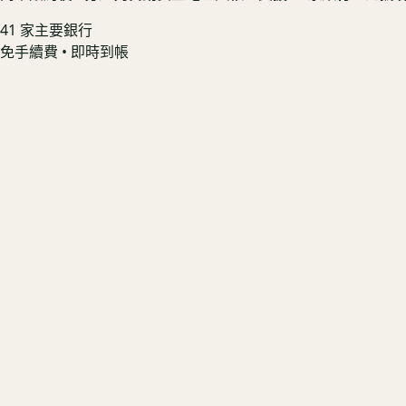
41 家主要銀行
免手續費 • 即時到帳
Sony PS5 Pro 數位版 CFI-7022B01
實體片搭售 🎮 享套組加成
US3C 最高收購價：
$14,400
最高收購價
ⓘ
市場均價
$12,960
Sony PS5 Slim 光碟版 CFI-2018A01
手把無飄移 🟢 享無損報價
US3C 最高收購價：
$8,700
最高收購價
ⓘ
市場均價
$7,830
Sony PS5 Slim 數位版 CFI-2018B01
盒裝配件齊 🟢 鎖定高殘值
US3C 最高收購價：
$8,000
最高收購價
ⓘ
市場均價
$7,200