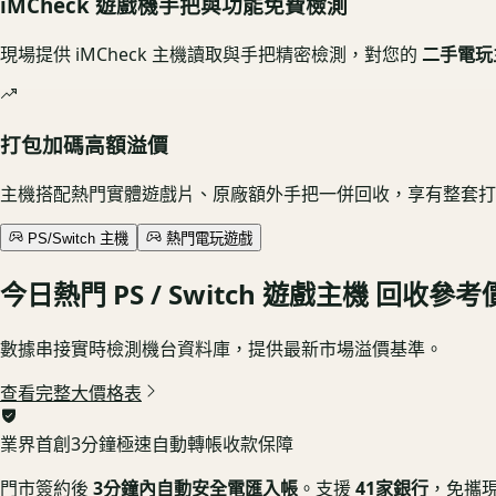
iMCheck 遊戲機手把與功能免費檢測
現場提供
iMCheck 主機讀取與手把精密檢測
，對您的
二手電玩
打包加碼高額溢價
主機搭配熱門實體遊戲片、原廠額外手把一併回收，享有整套打
PS/Switch 主機
熱門電玩遊戲
今日熱門
PS / Switch 遊戲主機
回收參考
數據串接實時檢測機台資料庫，提供最新市場溢價基準。
查看完整大價格表
業界首創
3分鐘極速自動轉帳收款保障
門市簽約後
3分鐘內自動安全電匯入帳
。支援
41家銀行
，免攜