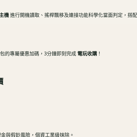
主機
進行開機讀取、搖桿飄移及連接功能科學化當面判定，搭配
包的專屬優惠加碼，3分鐘即刻完成
電玩收購
！
價
現金與假鈔風險，個資工業級抹除。