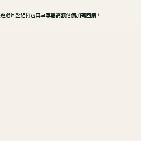
遊戲片整組打包再享
專屬高額估價加碼回饋
！