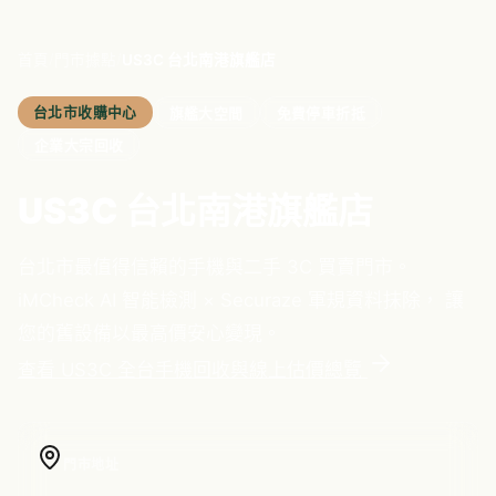
/
/
首頁
門市據點
US3C 台北南港旗艦店
台北市
收購中心
旗艦大空間
免費停車折抵
企業大宗回收
US3C 台北南港旗艦店
台北市
最值得信賴的手機與二手 3C 買賣門市。
iMCheck AI 智能檢測 × Securaze 軍規資料抹除， 讓
您的舊設備以最高價安心變現。
查看 US3C 全台手機回收與線上估價總覽
門市地址