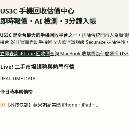
US3C 手機回收估價中心
即時報價・AI 檢測・3分鐘入帳
US3C 是全台最大的手機回收平台之一。
排除傳統門市人為壓價與隱
機台 24H 實體自助手機回收與歐盟軍規級 Securaze 抹除
立即查詢 iPhone 回收價
查詢 MacBook 收購價
為什麼選擇 US3
Live! 二手市場趨勢與熱門行情
REAL-TIME DATA
今日時事輿情榜
0
1
【科技快訊】蘋果調高美國 iPhone、iPad、..