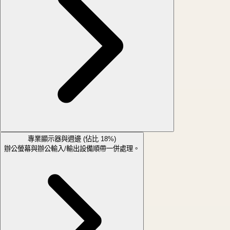
專業顯示器與週邊 (佔比 18%)
辦公螢幕與辦公輸入/輸出設備順帶一併處理。