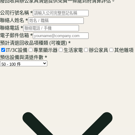
廢回收與辦公家具清退提供免費一條龍到府清算評估。
公司行號名稱
*
聯絡人姓名
*
聯絡電話
*
電子郵件信箱
*
預計清退回收品項種類 (可複選)
*
IT/3C設備
專業顯示器
生活家電
辦公家具
其他雜項
預估設備與清退件數
*