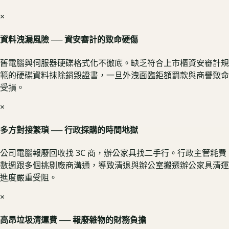
×
資料洩漏風險 ── 資安審計的致命硬傷
舊電腦與伺服器硬碟格式化不徹底。缺乏符合上市櫃資安審計規
範的硬碟資料抹除銷毀證書，一旦外洩面臨鉅額罰款與商譽致命
受損。
×
多方對接繁瑣 ── 行政採購的時間地獄
公司電腦報廢回收找 3C 商，辦公家具找二手行。行政主管耗費
數週跟多個挑剔廠商溝通，導致清退與辦公室搬遷辦公家具清運
進度嚴重受阻。
×
高昂垃圾清運費 ── 報廢雜物的財務負擔