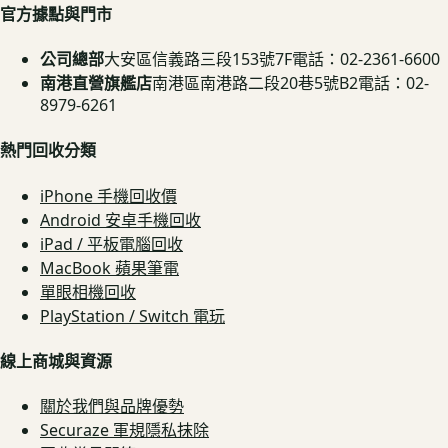
官方據點與門市
公司總部
大安區信義路三段153號7F
電話：02-2361-6600
南港直營旗艦店
南港區南港路二段20巷5號B2
電話：02-
8979-6261
熱門回收分類
iPhone 手機回收價
Android 安卓手機回收
iPad / 平板電腦回收
MacBook 蘋果筆電
單眼相機回收
PlayStation / Switch 電玩
線上商城與資源
關於我們與品牌優勢
Securaze 軍規隱私抹除