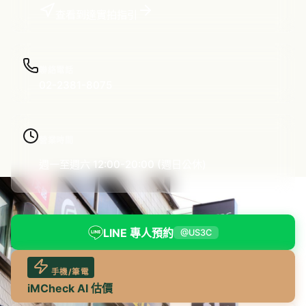
查看到達實拍指引
聯絡電話
02-2381-8075
營業時間
週一至週六 12:00-20:00 (週日公休)
LINE 專人預約
@US3C
手機/筆電
iMCheck AI 估價