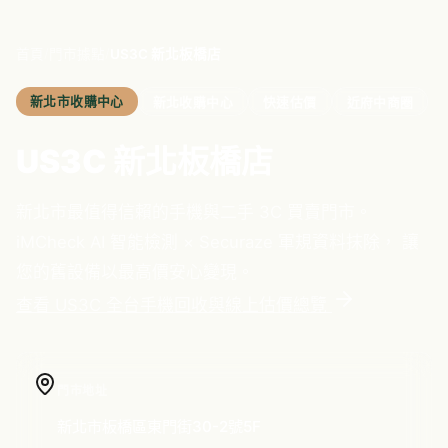
/
/
首頁
門市據點
US3C 新北板橋店
新北市
收購中心
新北收購中心
快速估價
近府中商圈
US3C 新北板橋店
新北市
最值得信賴的手機與二手 3C 買賣門市。
iMCheck AI 智能檢測 × Securaze 軍規資料抹除， 讓
您的舊設備以最高價安心變現。
查看 US3C 全台手機回收與線上估價總覽
門市地址
新北市板橋區東門街30-2號5F