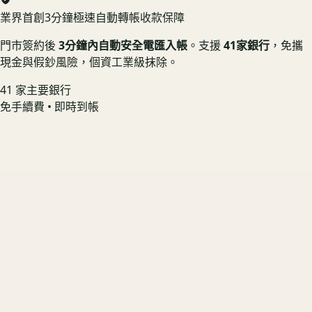
業界首創
3分鐘極速自動轉帳收款保障
門市簽約後
3分鐘內自動安全電匯入帳
。支援
41家銀行
，免攜
現金與假鈔風險，個資工業級抹除。
41 家主要銀行
免手續費 • 即時到帳
iPad Pro 13 M4 2T WiFi+LTE
螢幕無烙印 📱 享機況溢價
US3C 最高收購價：
$36,000
最高收購價
ⓘ
市場均價
$32,400
iPad Pro 13 M4 1T WiFi+LTE
官方估價:
$22,600
US3C 比官方高
$6,020
(+
27
%)
US3C 最高收購價：
$31,800
最高收購價
ⓘ
市場均價
$28,620
iPad Pro 13 M4 512G WiFi+LTE
官方估價:
$18,700
US3C 比官方高
$6,500
(+
35
%)