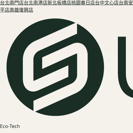
台北南門
店
台北南港
店
新北板橋
店
桃園春日
店
台中文心
店
台南安
平
店
高雄復興
店
Eco‑Tech