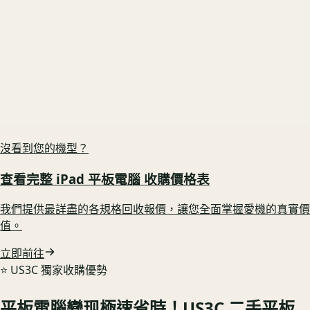
官方估價:
$18,100
US3C 比官方高
$6,650
(+
37
%)
US3C 最高收購價：
$27,500
最高收購價
ⓘ
市場均價
$24,750
iPad Pro 13 M4 256G WiFi
官方估價:
$17,100
US3C 比官方高
$4,950
(+
29
%)
US3C 最高收購價：
$24,500
最高收購價
ⓘ
市場均價
$22,050
沒看到您的機型？
查看完整
iPad 平板電腦
收購價格表
我們提供最詳盡的各規格回收報價，讓您全面掌握愛機的真實價
值。
立即前往
⭐️ US3C 獨家收購優勢
平板電腦變现極速省時！US3C 二手平板