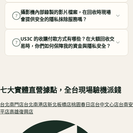
攝影機內部錄製的影片檔案，在回收時現場
?
會提供安全的隱私抹除服務嗎？
US3C 的收購付款方式有哪些？在大額回收交
?
易時，你們如何保障我的資金與隱私安全？
七大實體直營據點，全台現場驗機派錢
台北南門
店
台北南港
店
新北板橋
店
桃園春日
店
台中文心
店
台南安
平
店
高雄復興
店