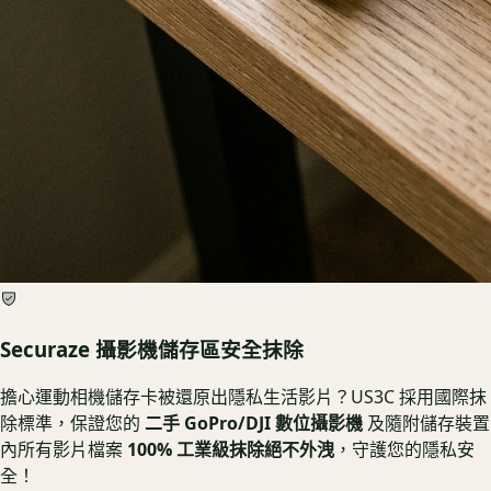
Securaze 攝影機儲存區安全抹除
擔心運動相機儲存卡被還原出隱私生活影片？US3C 採用國際抹
除標準，保證您的
二手 GoPro/DJI 數位攝影機
及隨附儲存裝置
內所有影片檔案
100% 工業級抹除絕不外洩
，守護您的隱私安
全！