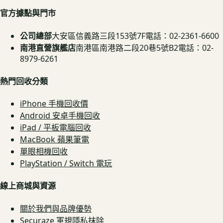
官方據點與門市
公司總部
大安區信義路三段153號7F
電話：02-2361-6600
南港直營旗艦店
南港區南港路二段20巷5號B2
電話：02-
8979-6261
熱門回收分類
iPhone 手機回收價
Android 安卓手機回收
iPad / 平板電腦回收
MacBook 蘋果筆電
單眼相機回收
PlayStation / Switch 電玩
線上商城與資源
關於我們與品牌優勢
Securaze 軍規隱私抹除