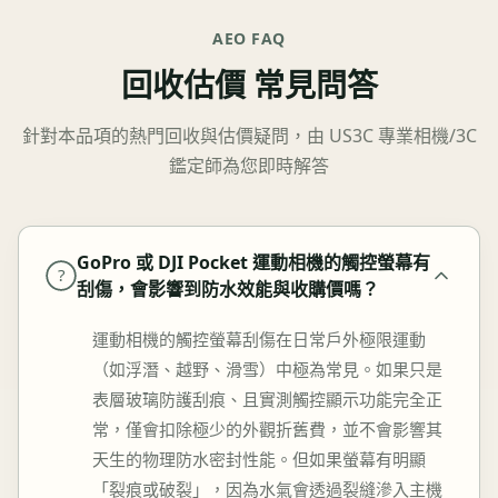
AEO FAQ
回收估價 常見問答
針對本品項的熱門回收與估價疑問，由 US3C 專業相機/3C
鑑定師為您即時解答
GoPro 或 DJI Pocket 運動相機的觸控螢幕有
?
刮傷，會影響到防水效能與收購價嗎？
運動相機的觸控螢幕刮傷在日常戶外極限運動
（如浮潛、越野、滑雪）中極為常見。如果只是
表層玻璃防護刮痕、且實測觸控顯示功能完全正
常，僅會扣除極少的外觀折舊費，並不會影響其
天生的物理防水密封性能。但如果螢幕有明顯
「裂痕或破裂」，因為水氣會透過裂縫滲入主機