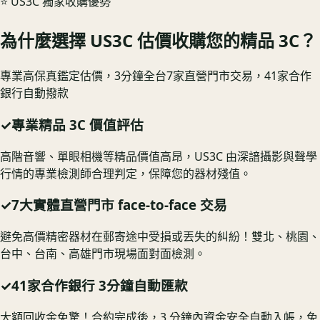
⭐️ US3C 獨家收購優勢
為什麼選擇 US3C 估價收購您的精品 3C？
專業高保真鑑定估價，3分鐘全台7家直營門市交易，41家合作
銀行自動撥款
✓
專業精品 3C 價值評估
高階音響、單眼相機等精品價值高昂，US3C 由深諳攝影與聲學
行情的專業檢測師合理判定，保障您的器材殘值。
✓
7大實體直營門市 face-to-face 交易
避免高價精密器材在郵寄途中受損或丟失的糾紛！雙北、桃園、
台中、台南、高雄門市現場面對面檢測。
✓
41家合作銀行 3分鐘自動匯款
大額回收金免驚！合約完成後，3 分鐘內資金安全自動入帳，免