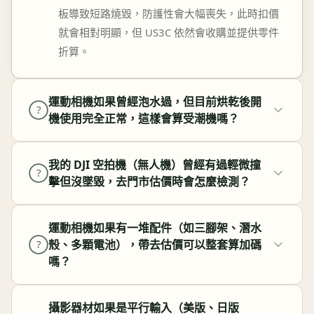
板導致短路燒毀，防護性會大幅喪失，此時扣價
就會相對明顯，但 US3C 依然會收購並提供零件
折算。
運動相機如果曾經泡水過，但目前烘乾後開
?
機使用完全正常，這樣會算受潮機嗎？
我的 DJI 空拍機（無人機）曾經有過輕微撞
?
擊但沒墜毀，去門市估價時會怎麼檢測？
運動相機如果有一堆配件（如三腳架、潛水
殼、多顆電池），帶去估價可以整套算加碼
?
嗎？
攝影器材如果是平行輸入（美版、日版