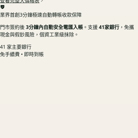
查看完整大價格表
業界首創
3分鐘極速自動轉帳收款保障
門市簽約後
3分鐘內自動安全電匯入帳
。支援
41家銀行
，免攜
現金與假鈔風險，個資工業級抹除。
41 家主要銀行
免手續費 • 即時到帳
GoPro HERO 13 Black 單機組
螢幕無烙印 📱 享機況溢價
US3C 最高收購價：
$4,500
最高收購價
ⓘ
市場均價
$4,050
GoPro HERO 12 Black 單機組
原廠盒裝在 🟢 享配件完整加成
US3C 最高收購價：
$3,500
最高收購價
ⓘ
市場均價
$3,150