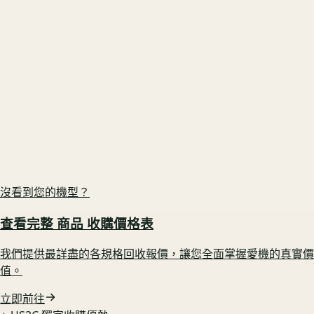
Sony FX30 ILME-FX30
原廠盒裝在 🟢 享配件完整加成
US3C 最高收購價：
$25,000
最高收購價
ⓘ
市場均價
$22,500
GoPro HERO 11 Black mini 單機組
電池健康度高 🟢 鎖定高行情
US3C 最高收購價：
$3,000
最高收購價
ⓘ
市場均價
$2,700
沒看到您的機型？
查看完整
商品
收購價格表
我們提供最詳盡的各規格回收報價，讓您全面掌握愛機的真實價
值。
立即前往