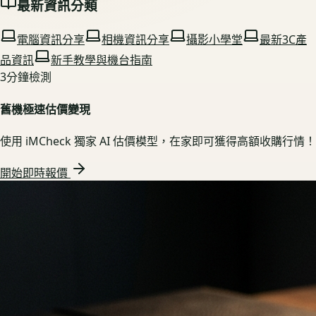
最新資訊分類
電腦資訊分享
相機資訊分享
攝影小學堂
最新3C產
品資訊
新手教學與機台指南
3分鐘檢測
舊機極速估價變現
使用 iMCheck 獨家 AI 估價模型，在家即可獲得高額收購行情！
開始即時報價