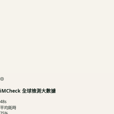
2TB
US3C 評估殘值
基礎行情
$40,410
深度檢測最高加碼價
$44,900
iMCheck AI Scan Diagnostic
SIMULATED
iMCheck 全球檢測大數據
48
s
平均耗時
75
%