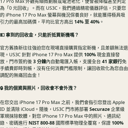
17 Pro Max 外觀有細微劃痕或電池老化，便會被降檔甚至判定
為「0 元回收」。而在 US3C，我們通過精密儀器評估，只要您
的 iPhone 17 Pro Max 螢幕與機況保養良好，就能獲得極具吸
引力的最高加碼價，平均比官方高出
14% 至 40%
。
💵 拿到的回收金，只能折抵買新機嗎？
官方舊換新往往強迫您在現場直接購買指定新機，且差額無法退
現。US3C 針對 iPhone 17 Pro Max 提供
100%
現金直接發
放，門市簽約後
3 分鐘
內自動電匯入帳，支援全台
41 家銀行
免
手續費即時到帳，沒有任何消費門檻限制，讓回收款化為您自由
調配的無痛回血金！
🔒 我的個資與照片，回收會不會外洩？
在您交出 iPhone 17 Pro Max 之前，我們會指引您登出 Apple
ID 並清除 iCloud。隨後，US3C 門市將部署
Securaze
企業級
軍規抹除軟體，對您 iPhone 17 Pro Max 中的照片、通訊紀
錄、密碼進行
NIST 800-88
國際標準物理全覆寫，保證
100%