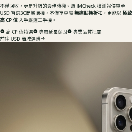
不僅回收，更是升級的最佳時機。憑 iMCheck 檢測報價單至
USD 智選3C商城購機，不僅享專屬
無痛貼換折扣
，更能以
極致
高 CP 值
入手嚴選二手機。
高 CP 值特選
專屬延長保固
專業品質把關
前往 USD 商城選購