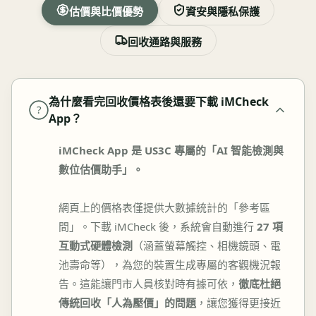
估價與比價優勢
資安與隱私保護
回收通路與服務
為什麼看完回收價格表後還要下載 iMCheck
?
App？
iMCheck App 是 US3C 專屬的「AI 智能檢測與
數位估價助手」。
網頁上的價格表僅提供大數據統計的「參考區
間」。下載 iMCheck 後，系統會自動進行
27 項
互動式硬體檢測
（涵蓋螢幕觸控、相機鏡頭、電
池壽命等），為您的裝置生成專屬的客觀機況報
告。這能讓門市人員核對時有據可依，
徹底杜絕
傳統回收「人為壓價」的問題
，讓您獲得更接近