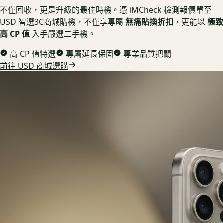
不僅回收，更是升級的最佳時機。憑 iMCheck 檢測報價單至
USD 智選3C商城購機，不僅享專屬
無痛貼換折扣
，更能以
極致
高 CP 值
入手嚴選二手機。
高 CP 值特選
專屬延長保固
專業品質把關
前往 USD 商城選購