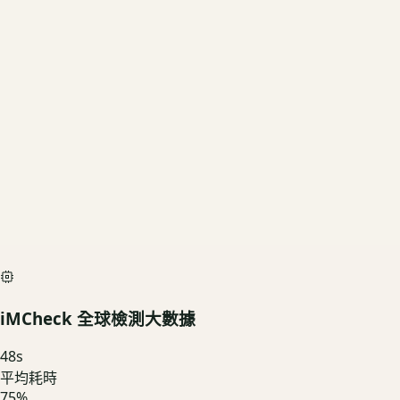
512GB
US3C 評估殘值
基礎行情
$27,810
深度檢測最高加碼價
$30,900
iMCheck AI Scan Diagnostic
SIMULATED
iMCheck 全球檢測大數據
48
s
平均耗時
75
%