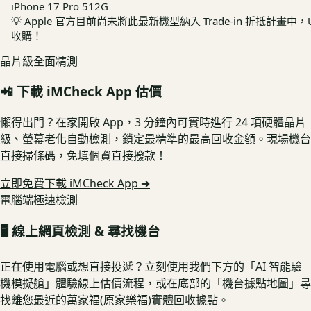
iPhone 17 Pro 512G
💡
Apple 官方目前尚未將此最新機型納入 Trade-in 折抵計畫中，
收購！
晶片級全面精測
📲 下載 iMCheck App 估價
懶得出門？在家開啟 App，3 分鐘內可實時進行 24 項硬體晶片
級、螢幕老化自動檢測，鎖定最精準的最高回收金額。現場機台
直接掃條碼，免填個資直接撥款！
立即免費下載 iMCheck App ➔
電腦端極速檢測
🖥️ 線上網頁檢測 & 尋找機台
正在使用電腦或想直接投遞？立刻使用我們下方的「AI 智能驗
機模擬艙」體驗線上估價流程，或在底部的「機台據點地圖」尋
找離您最近的萬家福(原家樂福)實體回收據點。