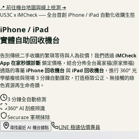
📍 前往機台地圖與線上檢測 ➔
US3C x iMCheck ── 全台首創 iPhone / iPad 自動化收購生態
iPhone / iPad
實體自助回收機台
告別傳統二手收購的繁瑣等待與人為砍價！我們透過
iMCheck
App 在家秒速診斷
鎖定價格，結合分佈全台萬家福(原家樂福)
通路的專屬
iPhone 回收機台
與
iPad 回收機台
，進行 360° 光
學艙複檢與現場 3 分鐘自動匯款，打造極致公正、無接觸的綠
色資源再生命奇蹟。
3 分鐘全自動檢測
360° AI 刮痕辨識
Securaze 軍規抹除
LINE 極速估價專員
尋找最近 AI 機台據點