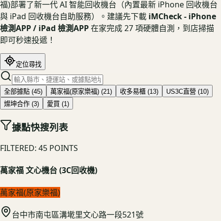
福)部署了新一代 AI 智能回收機台（內置最新 iPhone 回收機台
與 iPad 回收機台自助服務）。建議先下載
iMCheck - iPhone
檢測APP / iPad 檢測APP
在家完成 27 項硬體自測，到店掃描
即可秒速投遞！
定位尋找
全部據點
(
45
)
萬家福(原家樂福)
(
21
)
收多易櫃
(
13
)
US3C直營
(
10
)
燦坤合作
(
3
)
愛買
(
1
)
據點快搜列表
FILTERED:
45
POINTS
萬家福 文心機台 (3C回收機)
萬家福(原家樂福)
台中市南屯區溝墘里文心路一段521號