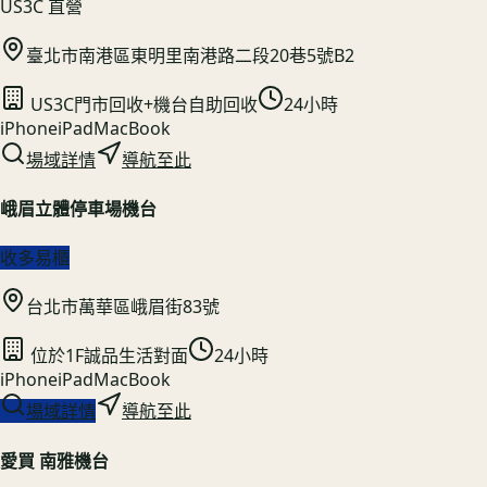
US3C 直營
臺北市南港區東明里南港路二段20巷5號B2
US3C門市回收+機台自助回收
24小時
iPhone
iPad
MacBook
場域詳情
導航至此
峨眉立體停車場機台
收多易櫃
台北市萬華區峨眉街83號
位於1F誠品生活對面
24小時
iPhone
iPad
MacBook
場域詳情
導航至此
愛買 南雅機台