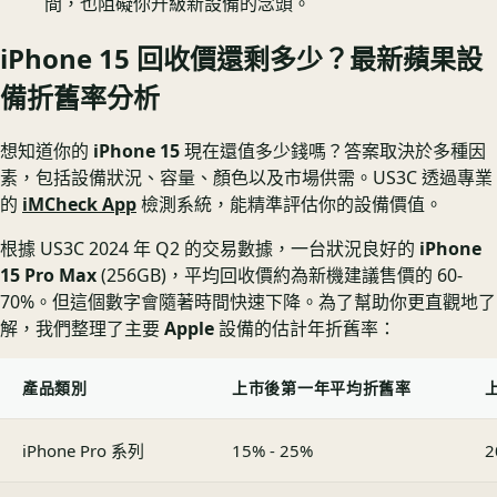
間，也阻礙你升級新設備的念頭。
iPhone 15 回收價還剩多少？最新蘋果設
備折舊率分析
想知道你的
iPhone 15
現在還值多少錢嗎？答案取決於多種因
素，包括設備狀況、容量、顏色以及市場供需。US3C 透過專業
的
iMCheck App
檢測系統，能精準評估你的設備價值。
根據 US3C 2024 年 Q2 的交易數據，一台狀況良好的
iPhone
15 Pro Max
(256GB)，平均回收價約為新機建議售價的 60-
70%。但這個數字會隨著時間快速下降。為了幫助你更直觀地了
解，我們整理了主要
Apple
設備的估計年折舊率：
產品類別
上市後第一年平均折舊率
iPhone Pro 系列
15% - 25%
2