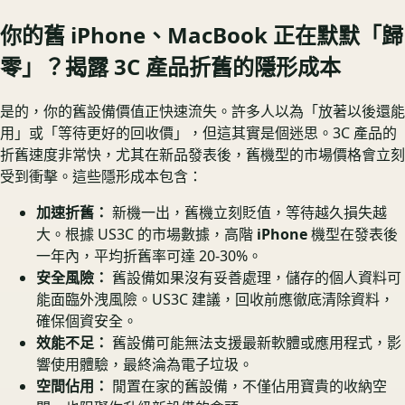
你的舊 iPhone、MacBook 正在默默「歸
零」？揭露 3C 產品折舊的隱形成本
是的，你的舊設備價值正快速流失。許多人以為「放著以後還能
用」或「等待更好的回收價」，但這其實是個迷思。3C 產品的
折舊速度非常快，尤其在新品發表後，舊機型的市場價格會立刻
受到衝擊。這些隱形成本包含：
加速折舊：
新機一出，舊機立刻貶值，等待越久損失越
大。根據 US3C 的市場數據，高階
iPhone
機型在發表後
一年內，平均折舊率可達 20-30%。
安全風險：
舊設備如果沒有妥善處理，儲存的個人資料可
能面臨外洩風險。US3C 建議，回收前應徹底清除資料，
確保個資安全。
效能不足：
舊設備可能無法支援最新軟體或應用程式，影
響使用體驗，最終淪為電子垃圾。
空間佔用：
閒置在家的舊設備，不僅佔用寶貴的收納空