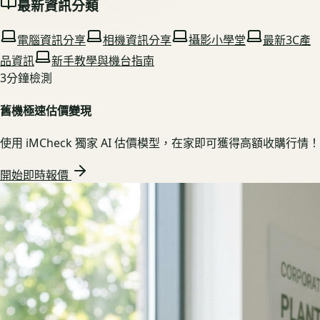
最新資訊分類
電腦資訊分享
相機資訊分享
攝影小學堂
最新3C產
品資訊
新手教學與機台指南
3分鐘檢測
舊機極速估價變現
使用 iMCheck 獨家 AI 估價模型，在家即可獲得高額收購行情！
開始即時報價