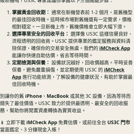
級新機嗎？US3C 專家建議你掌握以下三個關鍵步驟：
掌握黃金回收期：
通常在新機發表前 1-2 個月，是舊機型
的最佳回收時機。這時候市場對舊機還有一定需求，價格
相對穩定。一旦新機上市，舊機價格會立即大幅下滑。
選擇專業安全的回收平台：
選擇像 US3C 這樣信譽良好、
流程透明的回收商。US3C 提供專業的鑑定服務與資料清
除保證，確保你的交易安全無虞。我們的
iMCheck App
能讓你快速自助估價，省去等待時間。
定期檢測與保養：
設備狀況越好，回收價越高。平時妥善
保養，避免嚴重損傷，並定期使用 US3C 的
iMCheck
App
進行功能檢測，了解設備的健康狀況，有助於掌握最
佳回收時機。
別讓你的舊
iPhone
、
MacBook
或其他 3C 設備，因為等待而
錯失了最佳價值。US3C 致力於提供最透明、最安全的回收服
務，幫助你將閒置資產轉換為實質收益。
📱 立即下載
iMCheck App
免費估價，或前往全台
US3C 門市
當面鑑定、3 分鐘現金入帳！