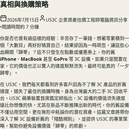
真相與換購策略
2026年7月15日
US3C 企業資產估價工程師
電腦資訊分享
•
閱讀時間約
7
分鐘
你是否也曾有過這樣的經驗：辛苦存了一筆錢，想著等累積到一
個「大數目」再好好犒賞自己，結果卻因為一時疏忽，讓這些心
血瞬間「歸零」？這不只發生在點數或優惠券上，你的舊
iPhone
、
MacBook
甚至
GoPro
等 3C 設備，如果只是閒置在
家，它的價值也正以驚人的速度默默流失，最終可能真的「一夕
歸零」。
在 US3C，我們每天都看到許多客戶因為不了解 3C 產品的折舊
速度，錯失了最佳的換購時機。身為台灣最大的二手 3C 回收平
台，US3C 蘋果裝置首席鑑定師指出，3C 設備的價值流失速度
遠比你想像的快，尤其在新品不斷推陳出新的時代，你的舊設備
不僅佔用空間，更在無形中耗損你的潛在資產。這篇文章將帶你
深入了解 3C 設備折舊的「殘酷規則」，並提供 US3C 的專業策
略，幫助你避免設備價值「歸零」的悲劇。