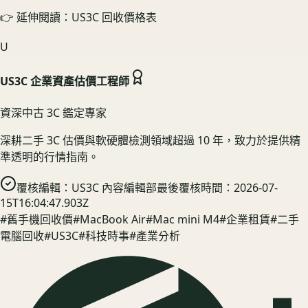
👉 延伸閱讀：US3C 回收價格表
U
US3C 企業資產估價工程師
資深中古 3C 鑑定專家
深耕二手 3C 估價與軟硬體檢測領域超過 10 年，致力於提供精
準透明的行情指南。
覆核編輯：
US3C 內容編輯部
最後覆核時間：
2026-07-
15T16:04:47.903Z
#
舊手機回收價
#
MacBook Air
#
Mac mini M4
#
企業租賃
#
二手
電腦回收
#
US3C
#
科技時事
#
產業分析